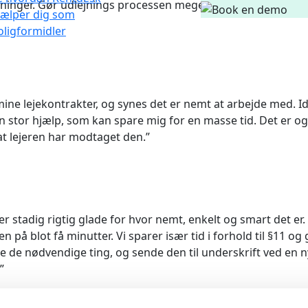
ysninger. Gør udlejnings processen meget nemmere, kommer 
jælper dig som
oligformidler
mine lejekontrakter, og synes det er nemt at arbejde med. Id
tor hjælp, som kan spare mig for en masse tid. Det er ogs
 at lejeren har modtaget den.”
 er stadig rigtig glade for hvor nemt, enkelt og smart det er
en på blot få minutter. Vi sparer især tid i forhold til §11 o
re de nødvendige ting, og sende den til underskrift ved en 
”