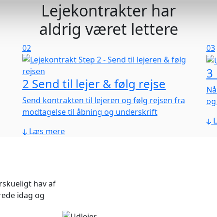
Lejekontrakter har
aldrig været lettere
02
03
3
2
Send til lejer & følg rejse
Nå
Send kontrakten til lejeren og følg rejsen fra
og
modtagelse til åbning og underskrift
Læs mere
rskueligt hav af
erede idag og