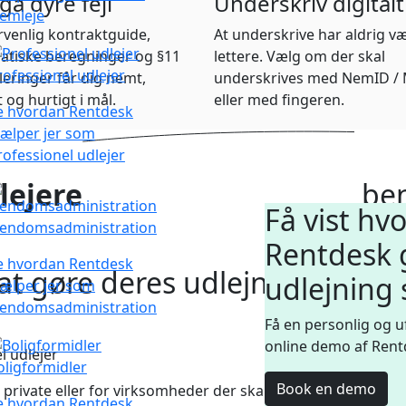
å dyre fejl
Underskriv digitalt
remleje
venlig kontraktguide,
At underskrive har aldrig v
atiske beregninger og §11
lettere. Vælg om der skal
rofessionel udlejer
eringer får dig nemt,
underskrives med NemID / 
t og hurtigt i mål.
eller med fingeren.
e hvordan Rentdesk
jælper jer som
rofessionel udlejer
lejere
ben
Få vist hv
jendomsadministration
Rentdesk 
e hvordan Rentdesk
l at gøre deres udlejning smart
udlejning
jælper jer som
jendomsadministration
Få en personlig og u
online demo af Ren
l udlejer
oligformidler
Book en demo
r private eller for virksomheder der skal udleje. Den guide
e hvordan Rentdesk