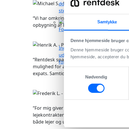
dokumenter ét samlet
Profession
sted
“Vi har omkring 60 lejemål, og vi har brug fo
Samtykke
opbygning af lejekontrakten og indbygget Mit
Forbrugsregnskab
Henrik A.
Kommer snart
Denne hjemmeside bruger c
Indberet, håndter &
Professione
Denne hjemmeside bruger cook
udfør
hjemmeside, accepterer du b
“Rentdesk sparer både lejer og udlejer for t
forbrugsregnskaber
mulighed for at skifte sprog mellem dansk o
Samtykkevalg
expats. Samtidig fungerer det utroligt effekt
Nødvendig
Frederik L.
Privat udlejer
“For mig giver Rentdesk en enorm sikkerhed 
lejekontrakten, så man undgår at mangle vig
både lejer og udlejer har tingene digitalt. 