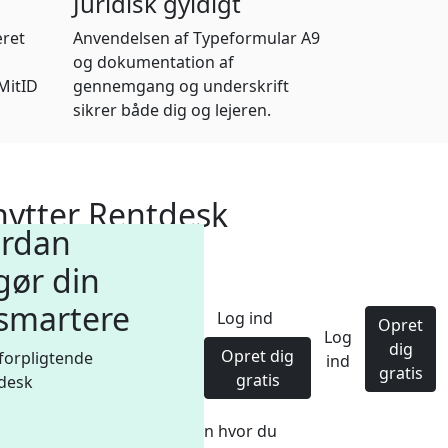
Juridisk gyldigt
æret
Anvendelsen af Typeformular A9
og dokumentation af
MitID
gennemgang og underskrift
sikrer både dig og lejeren.
ytter Rentdesk
ordan
gør din
ere
 smartere
Log ind
Opret
Log
dig
Opret dig
forpligtende
ind
gratis
gratis
tdesk
r dig igennem hele kontrakten hvor du