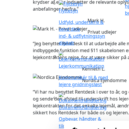
krydser af eller indsætter de relevante opl
h
anbefalinger herfra.”
Flyttesyn
b
Mark H.
Udfyld, underskriv &
send dine
Privat udlejer
ind- & udflytningssyn
digitalt
“Jeg benytter Rentdesk til at udarbejde alle 
indbyggede funktion med §11 skabelonen en s
lejekontraktens rejse, for at være sikker på
Lejerkommunikation
Kenneth L.
Kommunikér til & med
Nordica Ejendomme
lejere gnidningsløst
“Vi har nu benyttet Rentdesk i over to år, og
og sende den afsted til underskrift hos lejer
lejekontrakten for det enkelte lejemål, ænd
Dokumenthåndtering
sikkert hos Rentdesk for både os og lejeren.
Opbevar, håndter &
Michael S.
tildel