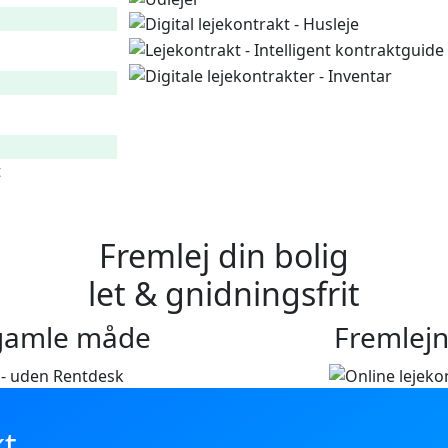
t
Fremlej din bolig
let & gnidningsfrit
 gamle måde
Fremlej
kt