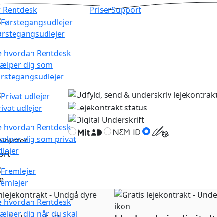
r Rentdesk
Priser
Support
ørstegangsudlejer
e hvordan Rentdesk
jælper dig som
ørstegangsudlejer
rivat udlejer
e hvordan Rentdesk
jælper dig som privat
minutter
dlejer
ort
e
remlejer
e hvordan Rentdesk
jælper dig når du skal