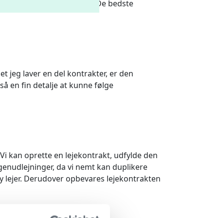
aldrig til at bruge andet. De bedste
et jeg laver en del kontrakter, er den
å en fin detalje at kunne følge
. Vi kan oprette en lejekontrakt, udfylde den
g genudlejninger, da vi nemt kan duplikere
ny lejer. Derudover opbevares lejekontrakten