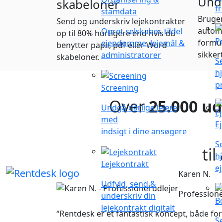
Undg
skabeloner
f
stamdata
Bruger
Send og underskriv lejekontrakter
autom
Opret selskaber, tildel
op til 80% hurtigere end hvis du
P
formul
ejendomme, lejemål &
benytter papir, pdf eller Word
sikker
administratorer
skabeloner.
S
h
p
Screening
Over
25.000 ud
Undgå dårlige lejere
med
E
indsigt i dine ansøgere
S
ti
h
Lejekontrakt
e
Karen N.
Udfyld, send &
Professione
underskriv din
B
lejekontrakt digitalt
“Rentdesk er et fantastisk koncept, både fo
S