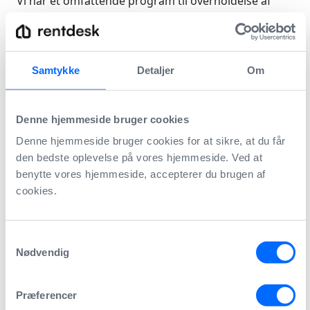
Vi har et omfattende program til overholdelse af
privatlivets fred, der tilpasser vores
datahåndtering med regler som den generelle
databeskyttelsesforordning (GDPR).
Samtykke
Detaljer
Om
Privatlivspolitik
Vores privatlivspolitik er designet til at sikre, at dine
Denne hjemmeside bruger cookies
data altid er beskyttet. Du kan læse mere om vores
Denne hjemmeside bruger cookies for at sikre, at du får
privatlivspolitik
her
.
den bedste oplevelse på vores hjemmeside. Ved at
benytte vores hjemmeside, accepterer du brugen af
cookies.
Ubrydelig datakryptering
Rentdesk bruger en avanceret asymmetrisk
krypteringsmetode til at lagre data, som f.eks. også
Samtykkevalg
Nødvendig
benyttes ved Netbank og MitID.
Præferencer
Datastyring