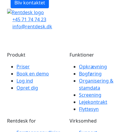
+45 71 74 74 23
info@rentdesk.dk
Produkt
Funktioner
Priser
Opkrævning
Book en demo
Bogføring
Log ind
Organisering &
Opret dig
stamdata
Screening
Lejekontrakt
Flyttesyn
Rentdesk for
Virksomhed