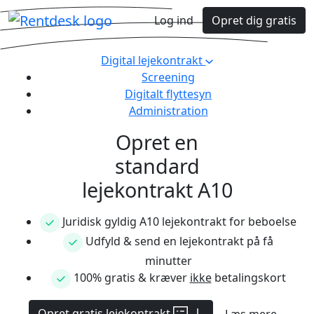
Log ind
Opret dig gratis
Digital lejekontrakt
Screening
Digitalt flyttesyn
Administration
Opret en
standard
lejekontrakt A10
Juridisk gyldig A10 lejekontrakt for beboelse
Udfyld & send en lejekontrakt på få
minutter
100% gratis & kræver
ikke
betalingskort
Opret gratis lejekontrakt
Læs mere