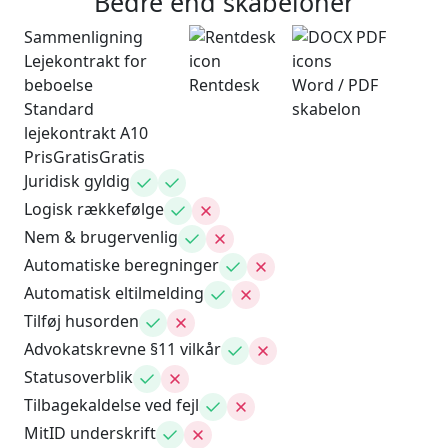
Bedre end skabeloner
Sammenligning
Lejekontrakt for
beboelse
Rentdesk
Word / PDF
Standard
skabelon
lejekontrakt A10
Pris
Gratis
Gratis
Juridisk gyldig
Logisk rækkefølge
Nem & brugervenlig
Automatiske beregninger
Automatisk eltilmelding
Tilføj husorden
Advokatskrevne §11 vilkår
Statusoverblik
Tilbagekaldelse ved fejl
MitID underskrift