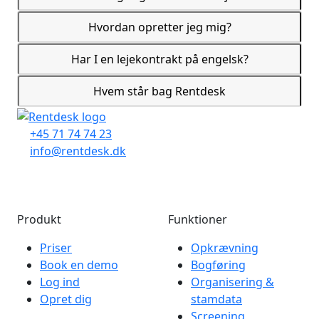
Hvordan opretter jeg mig?
Har I en lejekontrakt på engelsk?
Hvem står bag Rentdesk
+45 71 74 74 23
info@rentdesk.dk
Produkt
Funktioner
Priser
Opkrævning
Book en demo
Bogføring
Log ind
Organisering &
Opret dig
stamdata
Screening