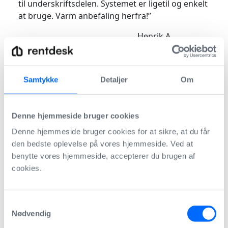
til underskriftsdelen. Systemet er ligetil og enkelt
at bruge. Varm anbefaling herfra!”
Henrik A.
Professionel
udlejer
Samtykke
Detaljer
Om
“Rentdesk sparer både lejer og udlejer for tid og
samtidig er jeg sikker på at jeg overholder GDPR-
reglerne for data. Rentdesk-platformen giver
Denne hjemmeside bruger cookies
mulighed for at skifte sprog mellem dansk og
Denne hjemmeside bruger cookies for at sikre, at du får
engelsk både med og uden MitID-underskrift.
den bedste oplevelse på vores hjemmeside. Ved at
Det er en stor fordel, da jeg har mange
benytte vores hjemmeside, accepterer du brugen af
udlejninger til expats. Samtidig fungerer det
cookies.
utroligt effektivt, at jeg kan genbruge tidligere
kontrakter til nye udlejninger.”
Samtykkevalg
Frederik L.
Nødvendig
Privat udlejer