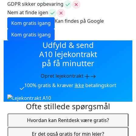
GDPR sikker opbevaring
Nem at finde igen
Kan findes på Google
Kom gratis igang
Kom gratis igang
Udfyld & send
A10 lejekontrakt
på få minutter
Opret lejekontrakt
100% gratis & kræver
ikke
betalingskort
Ofte stillede spørgsmål
Hvordan kan Rentdesk være gratis?
Er det også gratis for min lejer?